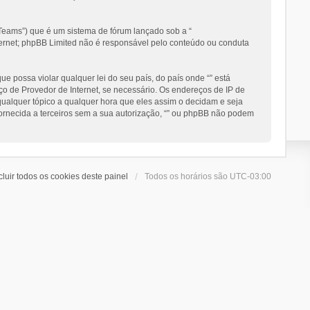
eams”) que é um sistema de fórum lançado sob a “
nternet; phpBB Limited não é responsável pelo conteúdo ou conduta
 possa violar qualquer lei do seu país, do país onde “” está
ço de Provedor de Internet, se necessário. Os endereços de IP de
 qualquer tópico a qualquer hora que eles assim o decidam e seja
ornecida a terceiros sem a sua autorização, “” ou phpBB não podem
cluir todos os cookies deste painel
Todos os horários são
UTC-03:00