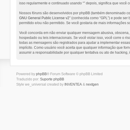
isso regularmente e continuado usando “” depois, significa que você 
Nossos fóruns são desenvolvidos por phpBB (também denominado como
GNU General Public License v2
” (conhecida como “GPL”) e pode ser
permitido e/ou não permitido. Se você gostaria de mais informações s
Você concorda em não enviar qualquer mensagem abusiva, obscena, vulg
hospedado ou leis internacionais. Se você violar isso, você corre o 
todas as mensagens são registrados para ajudar a implementar essas c
implícito. Como usuário você aceita que qualquer informação que for
assumir a responsabilidade por qualquer tentativa ou ato de hacking,
Powered by
phpBB
® Forum Software © phpBB Limited
Traduzido por:
Suporte phpBB
Style we_universal created by
INVENTEA
&
nextgen