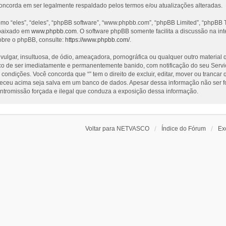
concorda em ser legalmente respaldado pelos termos e/ou atualizações alteradas.
 “eles”, “deles”, “phpBB software”, “www.phpbb.com”, “phpBB Limited”, “phpBB T
 baixado em
www.phpbb.com
. O software phpBB somente facilita a discussão na i
obre o phpBB, consulte:
https://www.phpbb.com/
.
ar, insultuosa, de ódio, ameaçadora, pornográfica ou qualquer outro material que
risco de ser imediatamente e permanentemente banido, com notificação do seu Servi
ondições. Você concorda que “” tem o direito de excluir, editar, mover ou trancar
neceu acima seja salva em um banco de dados. Apesar dessa informação não ser f
 intromissão forçada e ilegal que conduza a exposição dessa informação.
Voltar para NETVASCO
Índice do Fórum
Ex