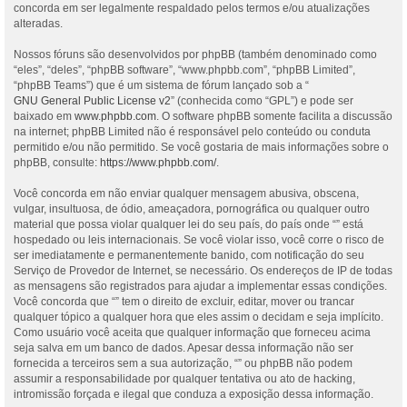
concorda em ser legalmente respaldado pelos termos e/ou atualizações
alteradas.
Nossos fóruns são desenvolvidos por phpBB (também denominado como
“eles”, “deles”, “phpBB software”, “www.phpbb.com”, “phpBB Limited”,
“phpBB Teams”) que é um sistema de fórum lançado sob a “
GNU General Public License v2
” (conhecida como “GPL”) e pode ser
baixado em
www.phpbb.com
. O software phpBB somente facilita a discussão
na internet; phpBB Limited não é responsável pelo conteúdo ou conduta
permitido e/ou não permitido. Se você gostaria de mais informações sobre o
phpBB, consulte:
https://www.phpbb.com/
.
Você concorda em não enviar qualquer mensagem abusiva, obscena,
vulgar, insultuosa, de ódio, ameaçadora, pornográfica ou qualquer outro
material que possa violar qualquer lei do seu país, do país onde “” está
hospedado ou leis internacionais. Se você violar isso, você corre o risco de
ser imediatamente e permanentemente banido, com notificação do seu
Serviço de Provedor de Internet, se necessário. Os endereços de IP de todas
as mensagens são registrados para ajudar a implementar essas condições.
Você concorda que “” tem o direito de excluir, editar, mover ou trancar
qualquer tópico a qualquer hora que eles assim o decidam e seja implícito.
Como usuário você aceita que qualquer informação que forneceu acima
seja salva em um banco de dados. Apesar dessa informação não ser
fornecida a terceiros sem a sua autorização, “” ou phpBB não podem
assumir a responsabilidade por qualquer tentativa ou ato de hacking,
intromissão forçada e ilegal que conduza a exposição dessa informação.