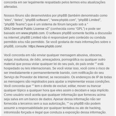
concorda em ser legalmente respaldado pelos termos e/ou atualizações
alteradas.
Nossos fóruns são desenvolvidos por phpBB (também denominado como
“eles”, “deles”, “phpBB software”, “www.phpbb.com”, “phpBB Limited”,
“phpBB Teams”) que é um sistema de fórum lançado sob a “
GNU General Public License v2
” (conhecida como “GPL”) e pode ser
baixado em
www.phpbb.com
. O software phpBB somente facilita a discussão
na internet; phpBB Limited não é responsável pelo conteúdo ou conduta
permitido e/ou não permitido. Se você gostaria de mais informações sobre o
phpBB, consulte:
https://www.phpbb.com/
.
Você concorda em não enviar qualquer mensagem abusiva, obscena,
vulgar, insultuosa, de ódio, ameaçadora, pornográfica ou qualquer outro
material que possa violar qualquer lei do seu país, do país onde “” está
hospedado ou leis internacionais. Se você violar isso, você corre o risco de
ser imediatamente e permanentemente banido, com notificação do seu
Serviço de Provedor de Internet, se necessário. Os endereços de IP de todas
as mensagens são registrados para ajudar a implementar essas condições.
Você concorda que “” tem o direito de excluir, editar, mover ou trancar
qualquer tópico a qualquer hora que eles assim o decidam e seja implícito.
Como usuário você aceita que qualquer informação que forneceu acima
seja salva em um banco de dados. Apesar dessa informação não ser
fornecida a terceiros sem a sua autorização, “” ou phpBB não podem
assumir a responsabilidade por qualquer tentativa ou ato de hacking,
intromissão forçada e ilegal que conduza a exposição dessa informação.