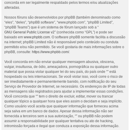
concorda em ser legalmente respaldado pelos termos e/ou atualizações
alteradas.
Nossos fóruns são desenvolvidos por phpBB (também denominado como
“eles”, “deles”, “phpBB software”, “www.phpbb.com”, “phpBB Limited”,
“phpBB Teams”) que é um sistema de fórum lançado sob a “
GNU General Public License v2
” (conhecida como “GPL”) e pode ser
baixado em
www.phpbb.com
. O software phpBB somente facilita a discussão
na internet; phpBB Limited não é responsável pelo conteúdo ou conduta
permitido e/ou não permitido. Se você gostaria de mais informações sobre o
phpBB, consulte:
https://www.phpbb.com/
.
Você concorda em não enviar qualquer mensagem abusiva, obscena,
vulgar, insultuosa, de ódio, ameaçadora, pornográfica ou qualquer outro
material que possa violar qualquer lei do seu país, do país onde “” está
hospedado ou leis internacionais. Se você violar isso, você corre o risco de
ser imediatamente e permanentemente banido, com notificação do seu
Serviço de Provedor de Internet, se necessário. Os endereços de IP de todas
as mensagens são registrados para ajudar a implementar essas condições.
Você concorda que “” tem o direito de excluir, editar, mover ou trancar
qualquer tópico a qualquer hora que eles assim o decidam e seja implícito.
Como usuário você aceita que qualquer informação que forneceu acima
seja salva em um banco de dados. Apesar dessa informação não ser
fornecida a terceiros sem a sua autorização, “” ou phpBB não podem
assumir a responsabilidade por qualquer tentativa ou ato de hacking,
intromissão forçada e ilegal que conduza a exposição dessa informação.