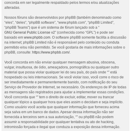
concorda em ser legalmente respaldado pelos termos e/ou atualizações
alteradas.
Nossos fóruns são desenvolvidos por phpBB (também denominado como
“eles”, “deles”, “phpBB software”, “www.phpbb.com”, “phpBB Limited”,
“phpBB Teams”) que é um sistema de fórum lançado sob a “
GNU General Public License v2
” (conhecida como “GPL”) e pode ser
baixado em
www.phpbb.com
. O software phpBB somente facilita a discussão
na internet; phpBB Limited não é responsável pelo conteúdo ou conduta
permitido e/ou não permitido. Se você gostaria de mais informações sobre o
phpBB, consulte:
https://www.phpbb.com/
.
Você concorda em não enviar qualquer mensagem abusiva, obscena,
vulgar, insultuosa, de ódio, ameaçadora, pornográfica ou qualquer outro
material que possa violar qualquer lei do seu país, do país onde “” está
hospedado ou leis internacionais. Se você violar isso, você corre o risco de
ser imediatamente e permanentemente banido, com notificação do seu
Serviço de Provedor de Internet, se necessário. Os endereços de IP de todas
as mensagens são registrados para ajudar a implementar essas condições.
Você concorda que “” tem o direito de excluir, editar, mover ou trancar
qualquer tópico a qualquer hora que eles assim o decidam e seja implícito.
Como usuário você aceita que qualquer informação que forneceu acima
seja salva em um banco de dados. Apesar dessa informação não ser
fornecida a terceiros sem a sua autorização, “” ou phpBB não podem
assumir a responsabilidade por qualquer tentativa ou ato de hacking,
intromissão forçada e ilegal que conduza a exposição dessa informação.