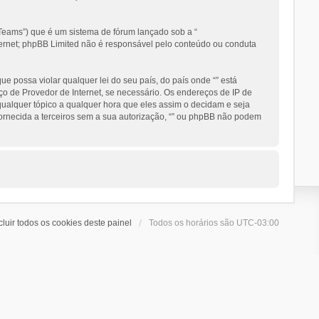
eams”) que é um sistema de fórum lançado sob a “
nternet; phpBB Limited não é responsável pelo conteúdo ou conduta
 possa violar qualquer lei do seu país, do país onde “” está
ço de Provedor de Internet, se necessário. Os endereços de IP de
 qualquer tópico a qualquer hora que eles assim o decidam e seja
ornecida a terceiros sem a sua autorização, “” ou phpBB não podem
cluir todos os cookies deste painel
Todos os horários são
UTC-03:00