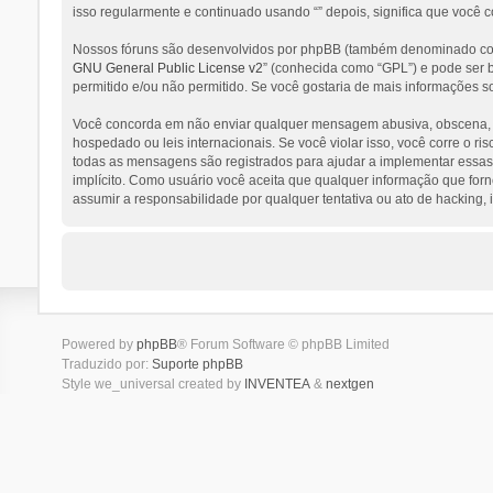
isso regularmente e continuado usando “” depois, significa que você 
Nossos fóruns são desenvolvidos por phpBB (também denominado como
GNU General Public License v2
” (conhecida como “GPL”) e pode ser
permitido e/ou não permitido. Se você gostaria de mais informações s
Você concorda em não enviar qualquer mensagem abusiva, obscena, vulg
hospedado ou leis internacionais. Se você violar isso, você corre o 
todas as mensagens são registrados para ajudar a implementar essas c
implícito. Como usuário você aceita que qualquer informação que for
assumir a responsabilidade por qualquer tentativa ou ato de hacking,
Powered by
phpBB
® Forum Software © phpBB Limited
Traduzido por:
Suporte phpBB
Style we_universal created by
INVENTEA
&
nextgen