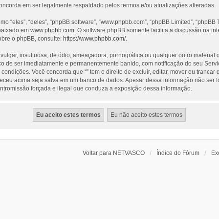
concorda em ser legalmente respaldado pelos termos e/ou atualizações alteradas.
 “eles”, “deles”, “phpBB software”, “www.phpbb.com”, “phpBB Limited”, “phpBB T
 baixado em
www.phpbb.com
. O software phpBB somente facilita a discussão na i
obre o phpBB, consulte:
https://www.phpbb.com/
.
ar, insultuosa, de ódio, ameaçadora, pornográfica ou qualquer outro material que
risco de ser imediatamente e permanentemente banido, com notificação do seu Servi
ondições. Você concorda que “” tem o direito de excluir, editar, mover ou trancar
neceu acima seja salva em um banco de dados. Apesar dessa informação não ser f
 intromissão forçada e ilegal que conduza a exposição dessa informação.
Voltar para NETVASCO
Índice do Fórum
Ex