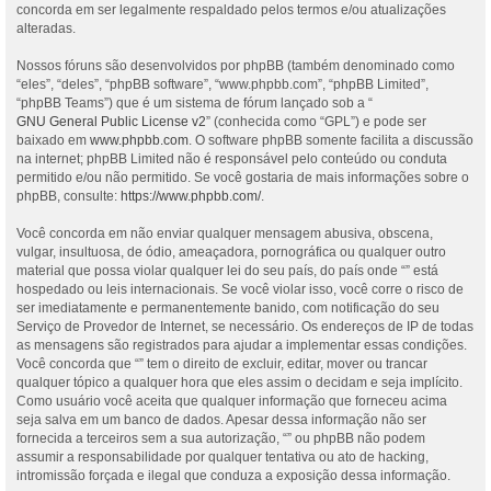
concorda em ser legalmente respaldado pelos termos e/ou atualizações
alteradas.
Nossos fóruns são desenvolvidos por phpBB (também denominado como
“eles”, “deles”, “phpBB software”, “www.phpbb.com”, “phpBB Limited”,
“phpBB Teams”) que é um sistema de fórum lançado sob a “
GNU General Public License v2
” (conhecida como “GPL”) e pode ser
baixado em
www.phpbb.com
. O software phpBB somente facilita a discussão
na internet; phpBB Limited não é responsável pelo conteúdo ou conduta
permitido e/ou não permitido. Se você gostaria de mais informações sobre o
phpBB, consulte:
https://www.phpbb.com/
.
Você concorda em não enviar qualquer mensagem abusiva, obscena,
vulgar, insultuosa, de ódio, ameaçadora, pornográfica ou qualquer outro
material que possa violar qualquer lei do seu país, do país onde “” está
hospedado ou leis internacionais. Se você violar isso, você corre o risco de
ser imediatamente e permanentemente banido, com notificação do seu
Serviço de Provedor de Internet, se necessário. Os endereços de IP de todas
as mensagens são registrados para ajudar a implementar essas condições.
Você concorda que “” tem o direito de excluir, editar, mover ou trancar
qualquer tópico a qualquer hora que eles assim o decidam e seja implícito.
Como usuário você aceita que qualquer informação que forneceu acima
seja salva em um banco de dados. Apesar dessa informação não ser
fornecida a terceiros sem a sua autorização, “” ou phpBB não podem
assumir a responsabilidade por qualquer tentativa ou ato de hacking,
intromissão forçada e ilegal que conduza a exposição dessa informação.