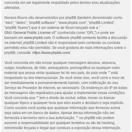
concorda em ser legalmente respaldado pelos termos e/ou atualizações
alteradas.
Nossos fóruns são desenvolvidos por phpBB (também denominado como
“eles”, “deles”, “phpBB software”, “www.phpbb.com”, “phpBB Limited”,
“phpBB Teams”) que é um sistema de fórum lançado sob a “
GNU General Public License v2
” (conhecida como “GPL”) e pode ser
baixado em
www.phpbb.com
. O software phpBB somente facilita a discussão
na internet; phpBB Limited não é responsável pelo conteúdo ou conduta
permitido e/ou não permitido. Se você gostaria de mais informações sobre o
phpBB, consulte:
https://www.phpbb.com/
.
Você concorda em não enviar qualquer mensagem abusiva, obscena,
vulgar, insultuosa, de ódio, ameaçadora, pornográfica ou qualquer outro
material que possa violar qualquer lei do seu país, do país onde “” está
hospedado ou leis internacionais. Se você violar isso, você corre o risco de
ser imediatamente e permanentemente banido, com notificação do seu
Serviço de Provedor de Internet, se necessário. Os endereços de IP de todas
as mensagens são registrados para ajudar a implementar essas condições.
Você concorda que “” tem o direito de excluir, editar, mover ou trancar
qualquer tópico a qualquer hora que eles assim o decidam e seja implícito.
Como usuário você aceita que qualquer informação que forneceu acima
seja salva em um banco de dados. Apesar dessa informação não ser
fornecida a terceiros sem a sua autorização, “” ou phpBB não podem
assumir a responsabilidade por qualquer tentativa ou ato de hacking,
intromissão forçada e ilegal que conduza a exposição dessa informação.