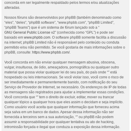
concorda em ser legalmente respaldado pelos termos e/ou atualizações
alteradas.
Nossos fóruns são desenvolvidos por phpBB (também denominado como
“eles”, “deles”, “phpBB software”, “www.phpbb.com”, “phpBB Limited”,
“phpBB Teams”) que é um sistema de fórum lançado sob a “
GNU General Public License v2
” (conhecida como “GPL”) e pode ser
baixado em
www.phpbb.com
. O software phpBB somente facilita a discussão
na internet; phpBB Limited não é responsável pelo conteúdo ou conduta
permitido e/ou não permitido. Se você gostaria de mais informações sobre o
phpBB, consulte:
https://www.phpbb.com/
.
Você concorda em não enviar qualquer mensagem abusiva, obscena,
vulgar, insultuosa, de ódio, ameaçadora, pornográfica ou qualquer outro
material que possa violar qualquer lei do seu país, do país onde “” está
hospedado ou leis internacionais. Se você violar isso, você corre o risco de
ser imediatamente e permanentemente banido, com notificação do seu
Serviço de Provedor de Internet, se necessário. Os endereços de IP de todas
as mensagens são registrados para ajudar a implementar essas condições.
Você concorda que “” tem o direito de excluir, editar, mover ou trancar
qualquer tópico a qualquer hora que eles assim o decidam e seja implícito.
Como usuário você aceita que qualquer informação que forneceu acima
seja salva em um banco de dados. Apesar dessa informação não ser
fornecida a terceiros sem a sua autorização, “” ou phpBB não podem
assumir a responsabilidade por qualquer tentativa ou ato de hacking,
intromissão forçada e ilegal que conduza a exposição dessa informação.