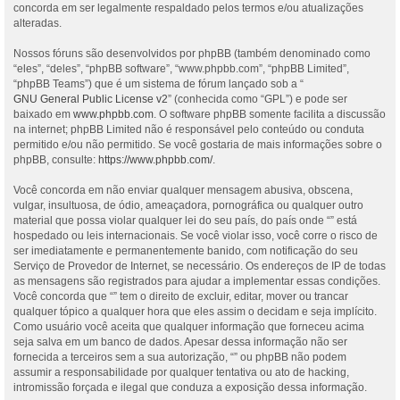
concorda em ser legalmente respaldado pelos termos e/ou atualizações
alteradas.
Nossos fóruns são desenvolvidos por phpBB (também denominado como
“eles”, “deles”, “phpBB software”, “www.phpbb.com”, “phpBB Limited”,
“phpBB Teams”) que é um sistema de fórum lançado sob a “
GNU General Public License v2
” (conhecida como “GPL”) e pode ser
baixado em
www.phpbb.com
. O software phpBB somente facilita a discussão
na internet; phpBB Limited não é responsável pelo conteúdo ou conduta
permitido e/ou não permitido. Se você gostaria de mais informações sobre o
phpBB, consulte:
https://www.phpbb.com/
.
Você concorda em não enviar qualquer mensagem abusiva, obscena,
vulgar, insultuosa, de ódio, ameaçadora, pornográfica ou qualquer outro
material que possa violar qualquer lei do seu país, do país onde “” está
hospedado ou leis internacionais. Se você violar isso, você corre o risco de
ser imediatamente e permanentemente banido, com notificação do seu
Serviço de Provedor de Internet, se necessário. Os endereços de IP de todas
as mensagens são registrados para ajudar a implementar essas condições.
Você concorda que “” tem o direito de excluir, editar, mover ou trancar
qualquer tópico a qualquer hora que eles assim o decidam e seja implícito.
Como usuário você aceita que qualquer informação que forneceu acima
seja salva em um banco de dados. Apesar dessa informação não ser
fornecida a terceiros sem a sua autorização, “” ou phpBB não podem
assumir a responsabilidade por qualquer tentativa ou ato de hacking,
intromissão forçada e ilegal que conduza a exposição dessa informação.