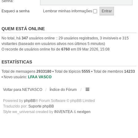
Senha:
Esqueci a senha
Lembrar minhas informações
QUEM ESTÁ ONLINE
No total, há
347
usuários online :: 29 usuários registrados, 3 invisiveis e 315
visitantes (baseado em usuários ativos nos últimos 5 minutos)
O recorde de usuários online foi de
6760
em 09 Mar 2026, 15:08
ESTATÍSTICAS
Total de mensagens
2933180
• Total de tópicos
5555
• Total de membros
14233
• Novo usuário:
LFAA VASCO
Voltar para NETVASCO
Índice do Fórum
Powered by
phpBB
® Forum Software © phpBB Limited
Traduzido por:
Suporte phpBB
Style we_universal created by
INVENTEA
&
nextgen