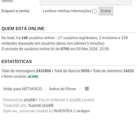
Senha:
Esqueci a senha
Lembrar minhas informações
QUEM ESTÁ ONLINE
No total, há
188
usuários online :: 27 usuários registrados, 2 invisiveis e 159
visitantes (baseado em usuários ativos nos últimos 5 minutos)
O recorde de usuários online foi de
6760
em 09 Mar 2026, 15:08
ESTATÍSTICAS
Total de mensagens
2932906
• Total de tópicos
5555
• Total de membros
14231
• Novo usuário:
acioly
Voltar para NETVASCO
Índice do Fórum
Powered by
phpBB
® Forum Software © phpBB Limited
Traduzido por:
Suporte phpBB
Style we_universal created by
INVENTEA
&
nextgen