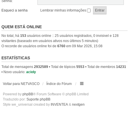
Senha:
Esqueci a senha
Lembrar minhas informações
QUEM ESTÁ ONLINE
No total, há
153
usuários online :: 25 usuários registrados, 0 invisivel e 128
visitantes (baseado em usuários ativos nos últimos 5 minutos)
O recorde de usuários online foi de
6760
em 09 Mar 2026, 15:08
ESTATÍSTICAS
Total de mensagens
2932589
• Total de tópicos
5553
• Total de membros
14231
• Novo usuário:
acioly
Voltar para NETVASCO
Índice do Fórum
Powered by
phpBB
® Forum Software © phpBB Limited
Traduzido por:
Suporte phpBB
Style we_universal created by
INVENTEA
&
nextgen