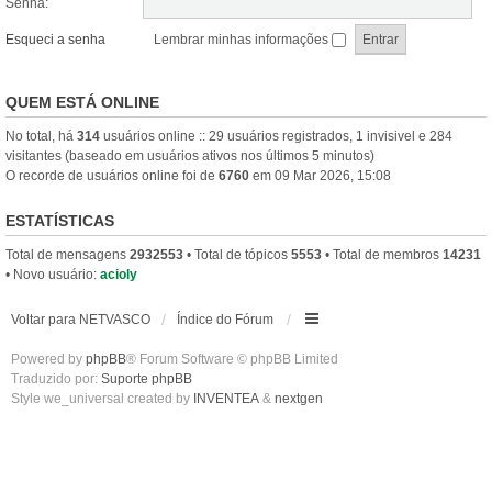
Senha:
Esqueci a senha
Lembrar minhas informações
QUEM ESTÁ ONLINE
No total, há
314
usuários online :: 29 usuários registrados, 1 invisivel e 284
visitantes (baseado em usuários ativos nos últimos 5 minutos)
O recorde de usuários online foi de
6760
em 09 Mar 2026, 15:08
ESTATÍSTICAS
Total de mensagens
2932553
• Total de tópicos
5553
• Total de membros
14231
• Novo usuário:
acioly
Voltar para NETVASCO
Índice do Fórum
Powered by
phpBB
® Forum Software © phpBB Limited
Traduzido por:
Suporte phpBB
Style we_universal created by
INVENTEA
&
nextgen