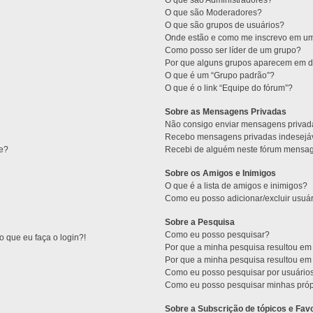
O que são Administradores?
O que são Moderadores?
O que são grupos de usuários?
Onde estão e como me inscrevo em um
Como posso ser líder de um grupo?
Por que alguns grupos aparecem em di
O que é um “Grupo padrão”?
O que é o link “Equipe do fórum”?
Sobre as Mensagens Privadas
Não consigo enviar mensagens privad
Recebo mensagens privadas indesejáv
ne?
Recebi de alguém neste fórum mensage
Sobre os Amigos e Inimigos
O que é a lista de amigos e inimigos?
Como eu posso adicionar/excluir usuár
Sobre a Pesquisa
Como eu posso pesquisar?
 que eu faça o login?!
Por que a minha pesquisa resultou e
Por que a minha pesquisa resultou e
Como eu posso pesquisar por usuário
Como eu posso pesquisar minhas próp
Sobre a Subscrição de tópicos e Favo