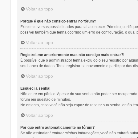
Voltar ao topo
Porque é que não consigo entrar no fórum?
Existem diversas possibilidades para tal acontecer. Primeiro, certifiq
possível também que tenha ocorrido um erro de configuração, o qual pr
Voltar ao topo
Registrei-me anteriormente mas não consigo mais entrar?!
É possível que o administrador tenha excluído o seu registro por al
seu banco de dados. Tente registrar-se novamente e participar das di
Voltar ao topo
Esqueci a senha!
Não entre em pânico! Apesar da sua senha não poder ser recuperada, p
fórum em questão de minutos.
No entanto, caso você não seja capaz de resetar sua senha, então tent
Voltar ao topo
Por que entro automaticamente no fórum?
Se não assinalar
Lembrar minhas informações
, você não entrará auto