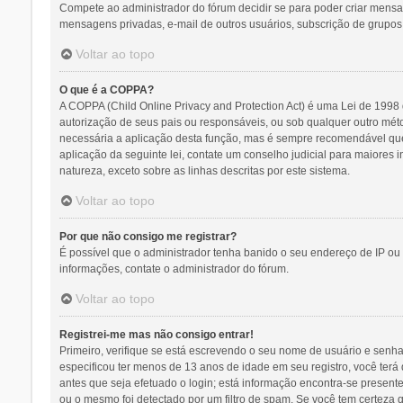
Compete ao administrador do fórum decidir se para poder criar mensage
mensagens privadas, e-mail de outros usuários, subscrição de grupos,
Voltar ao topo
O que é a COPPA?
A COPPA (Child Online Privacy and Protection Act) é uma Lei de 19
autorização de seus pais ou responsáveis, ou sob qualquer outro méto
necessária a aplicação desta função, mas é sempre recomendável que
aplicação da seguinte lei, contate um conselho judicial para maiores
natureza, exceto sobre as linhas descritas por este sistema.
Voltar ao topo
Por que não consigo me registrar?
É possível que o administrador tenha banido o seu endereço de IP ou 
informações, contate o administrador do fórum.
Voltar ao topo
Registrei-me mas não consigo entrar!
Primeiro, verifique se está escrevendo o seu nome de usuário e senh
especificou ter menos de 13 anos de idade em seu registro, você terá 
antes que seja efetuado o login; está informação encontra-se presente
ou o mesmo foi detectado por um filtro de spam. Se você tem certeza q