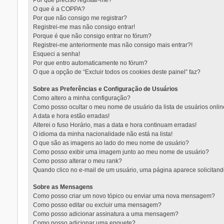
Por que preciso registar-me?
O que é a COPPA?
Por que não consigo me registrar?
Registrei-me mas não consigo entrar!
Porque é que não consigo entrar no fórum?
Registrei-me anteriormente mas não consigo mais entrar?!
Esqueci a senha!
Por que entro automaticamente no fórum?
O que a opção de “Excluir todos os cookies deste painel” faz?
Sobre as Preferências e Configuração de Usuários
Como altero a minha configuração?
Como posso ocultar o meu nome de usuário da lista de usuários onli
A data e hora estão erradas!
Alterei o fuso Horário, mas a data e hora continuam erradas!
O idioma da minha nacionalidade não está na lista!
O que são as imagens ao lado do meu nome de usuário?
Como posso exibir uma imagem junto ao meu nome de usuário?
Como posso alterar o meu rank?
Quando clico no e-mail de um usuário, uma página aparece solicitando
Sobre as Mensagens
Como posso criar um novo tópico ou enviar uma nova mensagem?
Como posso editar ou excluir uma mensagem?
Como posso adicionar assinatura a uma mensagem?
Como posso adicionar uma enquete?