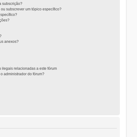
 a subscrição?
 ou subscrever um tópico específico?
specífico?
ições?
?
eus anexos?
 ilegais relacionadas a este fórum
 o administrador do fórum?