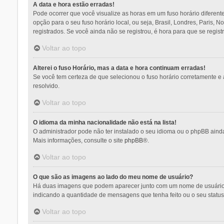
A data e hora estão erradas!
Pode ocorrer que você visualize as horas em um fuso horário diferent
opção para o seu fuso horário local, ou seja, Brasil, Londres, Paris,
registrados. Se você ainda não se registrou, é hora para que se regist
Voltar ao topo
Alterei o fuso Horário, mas a data e hora continuam erradas!
Se você tem certeza de que selecionou o fuso horário corretamente e a
resolvido.
Voltar ao topo
O idioma da minha nacionalidade não está na lista!
O administrador pode não ter instalado o seu idioma ou o phpBB ainda
Mais informações, consulte o site
phpBB
®.
Voltar ao topo
O que são as imagens ao lado do meu nome de usuário?
Há duas imagens que podem aparecer junto com um nome de usuário q
indicando a quantidade de mensagens que tenha feito ou o seu statu
Voltar ao topo