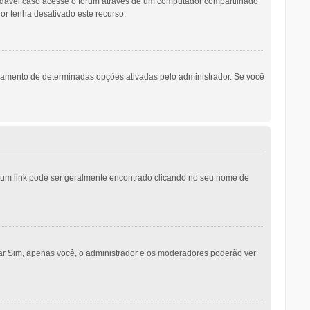
ndável caso acesse o fórum através de um computador compartilhado
dor tenha desativado este recurso.
namento de determinadas opções ativadas pelo administrador. Se você
o; um link pode ser geralmente encontrado clicando no seu nome de
nar Sim, apenas você, o administrador e os moderadores poderão ver