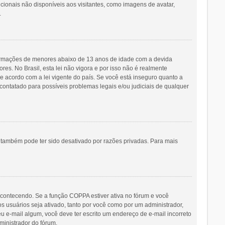
icionais não disponíveis aos visitantes, como imagens de avatar,
.
ormações de menores abaixo de 13 anos de idade com a devida
s. No Brasil, esta lei não vigora e por isso não é realmente
acordo com a lei vigente do país. Se você está inseguro quanto a
contatado para possíveis problemas legais e/ou judiciais de qualquer
o também pode ter sido desativado por razões privadas. Para mais
acontecendo. Se a função COPPA estiver ativa no fórum e você
s usuários seja ativado, tanto por você como por um administrador,
eu e-mail algum, você deve ter escrito um endereço de e-mail incorreto
ministrador do fórum.