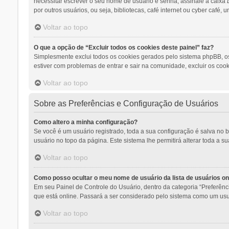
necessitar escrever o seu nome de usuário e senha, assinale a caixa
por outros usuários, ou seja, bibliotecas, café internet ou cyber café,
Voltar ao topo
O que a opção de “Excluir todos os cookies deste painel” faz?
Simplesmente exclui todos os cookies gerados pelo sistema phpBB, o
estiver com problemas de entrar e sair na comunidade, excluir os cook
Voltar ao topo
Sobre as Preferências e Configuração de Usuários
Como altero a minha configuração?
Se você é um usuário registrado, toda a sua configuração é salva no 
usuário no topo da página. Este sistema lhe permitirá alterar toda a s
Voltar ao topo
Como posso ocultar o meu nome de usuário da lista de usuários on
Em seu Painel de Controle do Usuário, dentro da categoria “Preferê
que está online. Passará a ser considerado pelo sistema como um usuá
Voltar ao topo