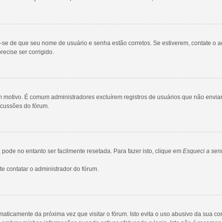
ue-se de que seu nome de usuário e senha estão corretos. Se estiverem, contate o a
ecise ser corrigido.
gum motivo. É comum administradores excluírem registros de usuários que não env
scussões do fórum.
ode no entanto ser facilmente resetada. Para fazer isto, clique em
Esqueci a sen
e contatar o administrador do fórum.
maticamente da próxima vez que visitar o fórum. Isto evita o uso abusivo da sua c