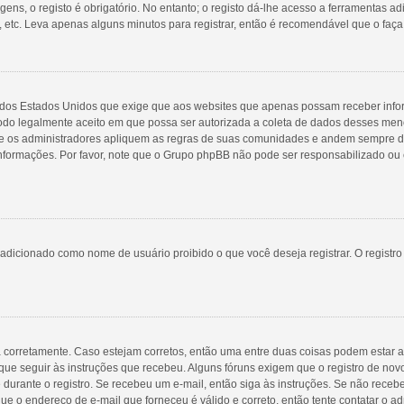
ns, o registo é obrigatório. No entanto; o registo dá-lhe acesso a ferramentas ad
 etc. Leva apenas alguns minutos para registrar, então é recomendável que o faça
98 dos Estados Unidos que exige que aos websites que apenas possam receber inf
do legalmente aceito em que possa ser autorizada a coleta de dados desses menore
 os administradores apliquem as regras de suas comunidades e andem sempre de 
 informações. Por favor, note que o Grupo phpBB não pode ser responsabilizado ou 
adicionado como nome de usuário proibido o que você deseja registrar. O registr
a corretamente. Caso estejam corretos, então uma entre duas coisas podem estar 
que seguir às instruções que recebeu. Alguns fóruns exigem que o registro de novo
 durante o registro. Se recebeu um e-mail, então siga às instruções. Se não receb
ue o endereço de e-mail que forneceu é válido e correto, então tente contatar o ad