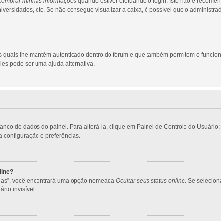
Lembrar minhas informações
quando estiver efetuando o login. Isto não é recome
 universidades, etc. Se não consegue visualizar a caixa, é possível que o administra
s quais lhe mantém autenticado dentro do fórum e que também permitem o funcio
ies pode ser uma ajuda alternativa.
banco de dados do painel. Para alterá-la, clique em Painel de Controle do Usuári
ua configuração e preferências.
line?
ncias”, você encontrará uma opção nomeada
Ocultar seus status online
. Se selecio
rio invisível.