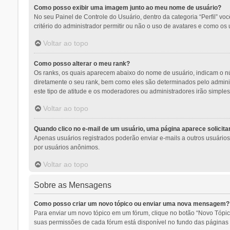
Como posso exibir uma imagem junto ao meu nome de usuário?
No seu Painel de Controle do Usuário, dentro da categoria “Perfil” v
critério do administrador permitir ou não o uso de avatares e como os 
Voltar ao topo
Como posso alterar o meu rank?
Os ranks, os quais aparecem abaixo do nome de usuário, indicam o n
diretamente o seu rank, bem como eles são determinados pelo adminis
este tipo de atitude e os moderadores ou administradores irão simpl
Voltar ao topo
Quando clico no e-mail de um usuário, uma página aparece solicitan
Apenas usuários registrados poderão enviar e-mails a outros usuários a
por usuários anônimos.
Voltar ao topo
Sobre as Mensagens
Como posso criar um novo tópico ou enviar uma nova mensagem?
Para enviar um novo tópico em um fórum, clique no botão “Novo Tópic
suas permissões de cada fórum está disponível no fundo das páginas d