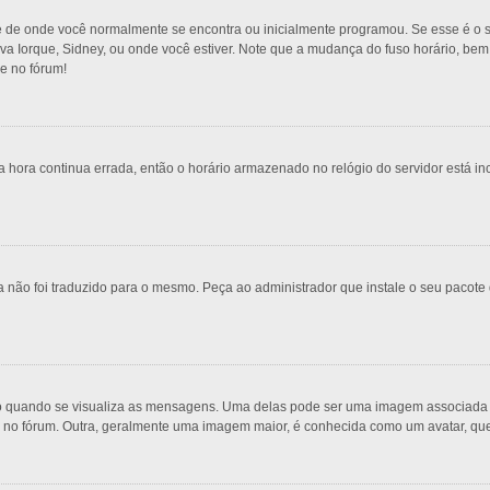
e de onde você normalmente se encontra ou inicialmente programou. Se esse é o s
 Nova Iorque, Sidney, ou onde você estiver. Note que a mudança do fuso horário, be
re no fórum!
 hora continua errada, então o horário armazenado no relógio do servidor está inc
 não foi traduzido para o mesmo. Peça ao administrador que instale o seu pacote 
uando se visualiza as mensagens. Uma delas pode ser uma imagem associada ao 
s no fórum. Outra, geralmente uma imagem maior, é conhecida como um avatar, qu