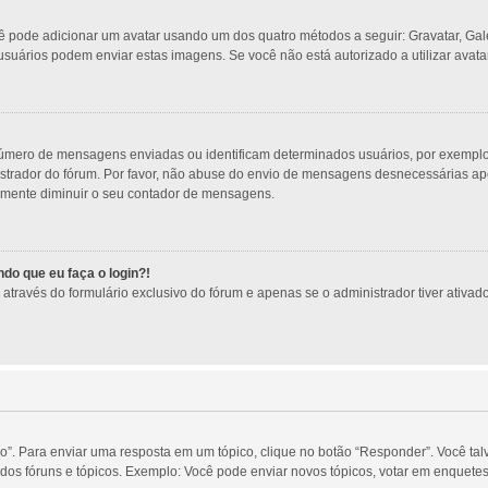
ocê pode adicionar um avatar usando um dos quatro métodos a seguir: Gravatar, Gal
usuários podem enviar estas imagens. Se você não está autorizado a utilizar avatar
úmero de mensagens enviadas ou identificam determinados usuários, por exemplo:
trador do fórum. Por favor, não abuse do envio de mensagens desnecessárias apen
esmente diminuir o seu contador de mensagens.
do que eu faça o login?!
través do formulário exclusivo do fórum e apenas se o administrador tiver ativado 
o”. Para enviar uma resposta em um tópico, clique no botão “Responder”. Você tal
os fóruns e tópicos. Exemplo: Você pode enviar novos tópicos, votar em enquetes,