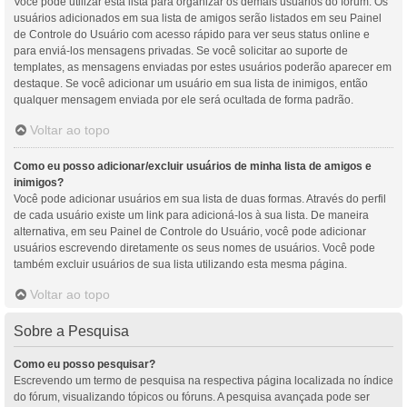
Você pode utilizar esta lista para organizar os demais usuários do fórum. Os
usuários adicionados em sua lista de amigos serão listados em seu Painel
de Controle do Usuário com acesso rápido para ver seus status online e
para enviá-los mensagens privadas. Se você solicitar ao suporte de
templates, as mensagens enviadas por estes usuários poderão aparecer em
destaque. Se você adicionar um usuário em sua lista de inimigos, então
qualquer mensagem enviada por ele será ocultada de forma padrão.
Voltar ao topo
Como eu posso adicionar/excluir usuários de minha lista de amigos e
inimigos?
Você pode adicionar usuários em sua lista de duas formas. Através do perfil
de cada usuário existe um link para adicioná-los à sua lista. De maneira
alternativa, em seu Painel de Controle do Usuário, você pode adicionar
usuários escrevendo diretamente os seus nomes de usuários. Você pode
também excluir usuários de sua lista utilizando esta mesma página.
Voltar ao topo
Sobre a Pesquisa
Como eu posso pesquisar?
Escrevendo um termo de pesquisa na respectiva página localizada no índice
do fórum, visualizando tópicos ou fóruns. A pesquisa avançada pode ser