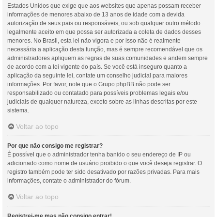
Estados Unidos que exige que aos websites que apenas possam receber
informações de menores abaixo de 13 anos de idade com a devida
autorização de seus pais ou responsáveis, ou sob qualquer outro método
legalmente aceito em que possa ser autorizada a coleta de dados desses
menores. No Brasil, esta lei não vigora e por isso não é realmente
necessária a aplicação desta função, mas é sempre recomendável que os
administradores apliquem as regras de suas comunidades e andem sempre
de acordo com a lei vigente do país. Se você está inseguro quanto a
aplicação da seguinte lei, contate um conselho judicial para maiores
informações. Por favor, note que o Grupo phpBB não pode ser
responsabilizado ou contatado para possíveis problemas legais e/ou
judiciais de qualquer natureza, exceto sobre as linhas descritas por este
sistema.
Voltar ao topo
Por que não consigo me registrar?
É possível que o administrador tenha banido o seu endereço de IP ou
adicionado como nome de usuário proibido o que você deseja registrar. O
registro também pode ter sido desativado por razões privadas. Para mais
informações, contate o administrador do fórum.
Voltar ao topo
Registrei-me mas não consigo entrar!