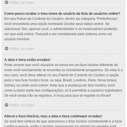
Voltar ao topo
Como posso ocultar o meu nome de usuário da lista de usuários online?
Em seu Painel de Controle do Usuário, dentro da categoria “Preferências”,
você encontrará uma opção nomeada
Ocultar seus status online
. Se
selecionar Sim, apenas você, o administrador e os moderadores poderão
ver que está online. Passará a ser considerado pelo sistema como um
usuário invisível.
Voltar ao topo
A data e hora estão erradas!
Pode ocorrer que você visualize as horas em um fuso horário diferente de
onde você normalmente se encontra ou inicialmente programou. Se esse é o
seu caso, você deve alterar no seu Painel de Controle do Usuário a opção
para o seu fuso horário local, ou seja, Brasil, Londres, Paris, Nova Iorque,
Sidney, ou onde você estiver. Note que a mudança do fuso horário, bem
como a maior parte das configurações, só é permitida a usuários registrados.
Se você ainda não se registrou, é hora para que se registre no fórum!
Voltar ao topo
Alterei o fuso Horário, mas a data e hora continuam erradas!
Se você tem certeza de que selecionou o fuso horário corretamente e a hora
continua errada, então o horário armazenado no relógio do servidor está