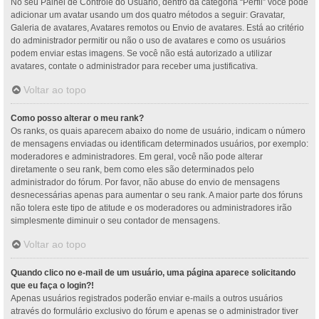
No seu Painel de Controle do Usuário, dentro da categoria “Perfil” você pode
adicionar um avatar usando um dos quatro métodos a seguir: Gravatar,
Galeria de avatares, Avatares remotos ou Envio de avatares. Está ao critério
do administrador permitir ou não o uso de avatares e como os usuários
podem enviar estas imagens. Se você não está autorizado a utilizar
avatares, contate o administrador para receber uma justificativa.
Voltar ao topo
Como posso alterar o meu rank?
Os ranks, os quais aparecem abaixo do nome de usuário, indicam o número
de mensagens enviadas ou identificam determinados usuários, por exemplo:
moderadores e administradores. Em geral, você não pode alterar
diretamente o seu rank, bem como eles são determinados pelo
administrador do fórum. Por favor, não abuse do envio de mensagens
desnecessárias apenas para aumentar o seu rank. A maior parte dos fóruns
não tolera este tipo de atitude e os moderadores ou administradores irão
simplesmente diminuir o seu contador de mensagens.
Voltar ao topo
Quando clico no e-mail de um usuário, uma página aparece solicitando
que eu faça o login?!
Apenas usuários registrados poderão enviar e-mails a outros usuários
através do formulário exclusivo do fórum e apenas se o administrador tiver