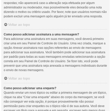
respostas; não aparecerá caso a alteração seja efetuada por algum
administrador ou moderador, mas possivelmente eles deixarão uma nota
dizendo o motivo ou critério usado. Por favor, note que usuários normais não
podem excluir uma mensagem após alguém já ter enviado uma resposta.
Voltar ao topo
Como posso adicionar assinatura a uma mensagem?
Para adicionar uma assinatura em suas mensagens, você deverá primeiro
criar uma em seu Painel de Controle do Usuário. Uma vez criada, marque a
opção
Anexar assinatura
nas opções referentes ao envio de mensagens
para adicionar sua assinatura. Você também pode adicionar sua assinatura
por padrão para todas as suas mensagens enviadas selecionando a opção
correta em seu Painel de Controle do Usuário. Se fizer isto, você pode
prevenir que uma assinatura seja anexada a mensagens individuais durante
o envio de novas mensagens.
Voltar ao topo
Como posso adicionar uma enquete?
Quando enviar um novo tópico ou editar a primeira mensagem de um tópico,
clique na aba “Criar uma enquete” abaixo do corpo da mensagem; se você
não conseguir ver esta opção, é porque provavelmente não possui
permissão para criar enquetes ou o tópico não é de sua autoria. Você deve
escrever um título para a enquete e em seguida, escrever pelo menos duas