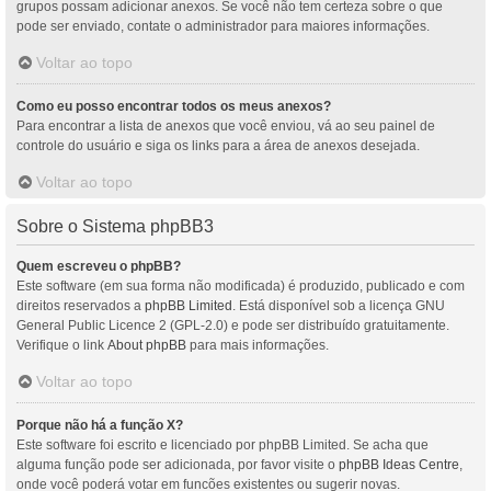
grupos possam adicionar anexos. Se você não tem certeza sobre o que
pode ser enviado, contate o administrador para maiores informações.
Voltar ao topo
Como eu posso encontrar todos os meus anexos?
Para encontrar a lista de anexos que você enviou, vá ao seu painel de
controle do usuário e siga os links para a área de anexos desejada.
Voltar ao topo
Sobre o Sistema phpBB3
Quem escreveu o phpBB?
Este software (em sua forma não modificada) é produzido, publicado e com
direitos reservados a
phpBB Limited
. Está disponível sob a licença GNU
General Public Licence 2 (GPL-2.0) e pode ser distribuído gratuitamente.
Verifique o link
About phpBB
para mais informações.
Voltar ao topo
Porque não há a função X?
Este software foi escrito e licenciado por phpBB Limited. Se acha que
alguma função pode ser adicionada, por favor visite o
phpBB Ideas Centre
,
onde você poderá votar em funcões existentes ou sugerir novas.