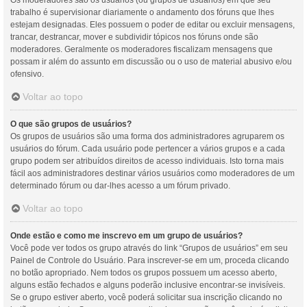
Os moderadores são os usuários (ou grupos de usuários) em que seu
trabalho é supervisionar diariamente o andamento dos fóruns que lhes
estejam designadas. Eles possuem o poder de editar ou excluir mensagens,
trancar, destrancar, mover e subdividir tópicos nos fóruns onde são
moderadores. Geralmente os moderadores fiscalizam mensagens que
possam ir além do assunto em discussão ou o uso de material abusivo e/ou
ofensivo.
Voltar ao topo
O que são grupos de usuários?
Os grupos de usuários são uma forma dos administradores agruparem os
usuários do fórum. Cada usuário pode pertencer a vários grupos e a cada
grupo podem ser atribuídos direitos de acesso individuais. Isto torna mais
fácil aos administradores destinar vários usuários como moderadores de um
determinado fórum ou dar-lhes acesso a um fórum privado.
Voltar ao topo
Onde estão e como me inscrevo em um grupo de usuários?
Você pode ver todos os grupo através do link “Grupos de usuários” em seu
Painel de Controle do Usuário. Para inscrever-se em um, proceda clicando
no botão apropriado. Nem todos os grupos possuem um acesso aberto,
alguns estão fechados e alguns poderão inclusive encontrar-se invisíveis.
Se o grupo estiver aberto, você poderá solicitar sua inscrição clicando no