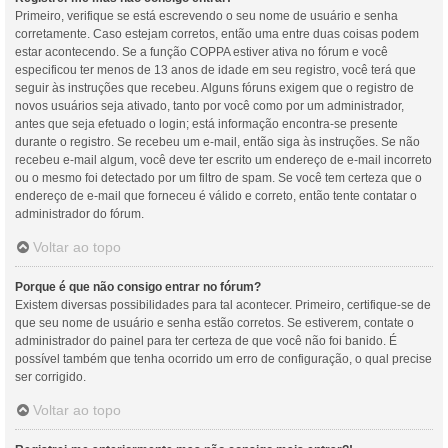
Primeiro, verifique se está escrevendo o seu nome de usuário e senha
corretamente. Caso estejam corretos, então uma entre duas coisas podem
estar acontecendo. Se a função COPPA estiver ativa no fórum e você
especificou ter menos de 13 anos de idade em seu registro, você terá que
seguir às instruções que recebeu. Alguns fóruns exigem que o registro de
novos usuários seja ativado, tanto por você como por um administrador,
antes que seja efetuado o login; está informação encontra-se presente
durante o registro. Se recebeu um e-mail, então siga às instruções. Se não
recebeu e-mail algum, você deve ter escrito um endereço de e-mail incorreto
ou o mesmo foi detectado por um filtro de spam. Se você tem certeza que o
endereço de e-mail que forneceu é válido e correto, então tente contatar o
administrador do fórum.
Voltar ao topo
Porque é que não consigo entrar no fórum?
Existem diversas possibilidades para tal acontecer. Primeiro, certifique-se de
que seu nome de usuário e senha estão corretos. Se estiverem, contate o
administrador do painel para ter certeza de que você não foi banido. É
possível também que tenha ocorrido um erro de configuração, o qual precise
ser corrigido.
Voltar ao topo