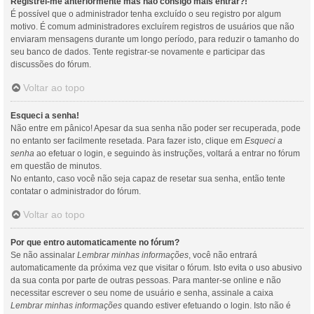
Registrei-me anteriormente mas não consigo mais entrar?!
É possível que o administrador tenha excluído o seu registro por algum
motivo. É comum administradores excluírem registros de usuários que não
enviaram mensagens durante um longo período, para reduzir o tamanho do
seu banco de dados. Tente registrar-se novamente e participar das
discussões do fórum.
Voltar ao topo
Esqueci a senha!
Não entre em pânico! Apesar da sua senha não poder ser recuperada, pode
no entanto ser facilmente resetada. Para fazer isto, clique em
Esqueci a
senha
ao efetuar o login, e seguindo às instruções, voltará a entrar no fórum
em questão de minutos.
No entanto, caso você não seja capaz de resetar sua senha, então tente
contatar o administrador do fórum.
Voltar ao topo
Por que entro automaticamente no fórum?
Se não assinalar
Lembrar minhas informações
, você não entrará
automaticamente da próxima vez que visitar o fórum. Isto evita o uso abusivo
da sua conta por parte de outras pessoas. Para manter-se online e não
necessitar escrever o seu nome de usuário e senha, assinale a caixa
Lembrar minhas informações
quando estiver efetuando o login. Isto não é