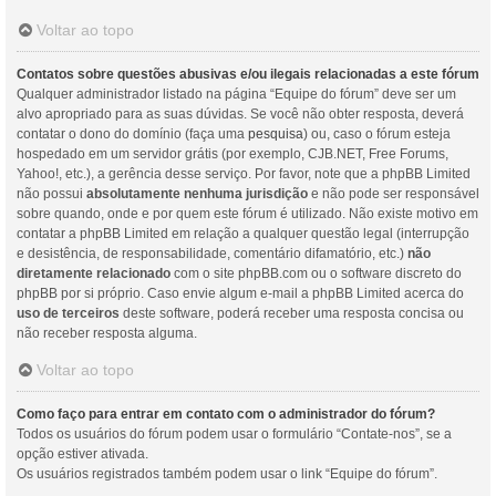
Voltar ao topo
Contatos sobre questões abusivas e/ou ilegais relacionadas a este fórum
Qualquer administrador listado na página “Equipe do fórum” deve ser um
alvo apropriado para as suas dúvidas. Se você não obter resposta, deverá
contatar o dono do domínio (faça uma
pesquisa
) ou, caso o fórum esteja
hospedado em um servidor grátis (por exemplo, CJB.NET, Free Forums,
Yahoo!, etc.), a gerência desse serviço. Por favor, note que a phpBB Limited
não possui
absolutamente nenhuma jurisdição
e não pode ser responsável
sobre quando, onde e por quem este fórum é utilizado. Não existe motivo em
contatar a phpBB Limited em relação a qualquer questão legal (interrupção
e desistência, de responsabilidade, comentário difamatório, etc.)
não
diretamente relacionado
com o site phpBB.com ou o software discreto do
phpBB por si próprio. Caso envie algum e-mail a phpBB Limited acerca do
uso de terceiros
deste software, poderá receber uma resposta concisa ou
não receber resposta alguma.
Voltar ao topo
Como faço para entrar em contato com o administrador do fórum?
Todos os usuários do fórum podem usar o formulário “Contate-nos”, se a
opção estiver ativada.
Os usuários registrados também podem usar o link “Equipe do fórum”.