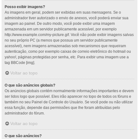
Posso exibir imagens?
As imagens em geral, podem ser exibidas em suas mensagens. Se o
administrador tiver autorizado o envio de anexos, você poderá enviar sua
imagem ao painel. De outro modo, você pode exibir uma imagem
armazenada em um servidor publicamente acessível, por exemplo
http://www.example.com/my-picture.gif. Você não pode exibir imagens salvas
no seu próprio PC (a menos que possua um servidor publicamente
acessível), nem imagens armazenadas sob mecanismos que requeiram
autenticação, como por exemplo caixas de correio eletrônico do hotmail ou
yahoo!, páginas protegidas por senha, etc. Para exibir uma imagem use a
tag BBCode [img].
Voltar ao topo
O que são anúncios globais?
Os anúncios globais contém normalmente informações importantes e devem
ser lidos logo que possível. Eles irão aparecer no topo de todos os fóruns e
também no seu Painel de Controle do Usuário. Se você pode ou não utilizar
essa função, depende das permissões que lhe foram atribuídas pelo
administrador do fórum.
Voltar ao topo
O que são anúncios?