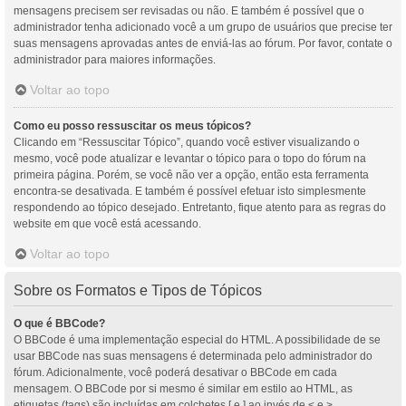
mensagens precisem ser revisadas ou não. E também é possível que o
administrador tenha adicionado você a um grupo de usuários que precise ter
suas mensagens aprovadas antes de enviá-las ao fórum. Por favor, contate o
administrador para maiores informações.
Voltar ao topo
Como eu posso ressuscitar os meus tópicos?
Clicando em “Ressuscitar Tópico”, quando você estiver visualizando o
mesmo, você pode atualizar e levantar o tópico para o topo do fórum na
primeira página. Porém, se você não ver a opção, então esta ferramenta
encontra-se desativada. E também é possível efetuar isto simplesmente
respondendo ao tópico desejado. Entretanto, fique atento para as regras do
website em que você está acessando.
Voltar ao topo
Sobre os Formatos e Tipos de Tópicos
O que é BBCode?
O BBCode é uma implementação especial do HTML. A possibilidade de se
usar BBCode nas suas mensagens é determinada pelo administrador do
fórum. Adicionalmente, você poderá desativar o BBCode em cada
mensagem. O BBCode por si mesmo é similar em estilo ao HTML, as
etiquetas (tags) são incluídas em colchetes [ e ] ao invés de < e >,