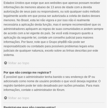
Estados Unidos que exige que aos websites que apenas possam receber
informações de menores abaixo de 13 anos de idade com a devida
autorização de seus pais ou responsáveis, ou sob qualquer outro método
legalmente aceito em que possa ser autorizada a coleta de dados desses
menores. No Brasil, esta lei não vigora e por isso não é realmente
necessária a aplicação desta função, mas é sempre recomendável que os
administradores apliquem as regras de suas comunidades e andem sempre
de acordo com a lei vigente do país. Se você está inseguro quanto a
aplicação da seguinte lei, contate um conselho judicial para maiores
informações. Por favor, note que o Grupo phpBB não pode ser
responsabilizado ou contatado para possíveis problemas legais e/ou
judiciais de qualquer natureza, exceto sobre as linhas descritas por este
sistema.
Voltar ao topo
Por que não consigo me registrar?
É possível que o administrador tenha banido o seu endereço de IP ou
adicionado como nome de usuário proibido o que você deseja registrar. O
registro também pode ter sido desativado por razões privadas. Para mais
informações, contate o administrador do fórum.
Voltar ao topo
Registrei-me mas não consigo entrar!