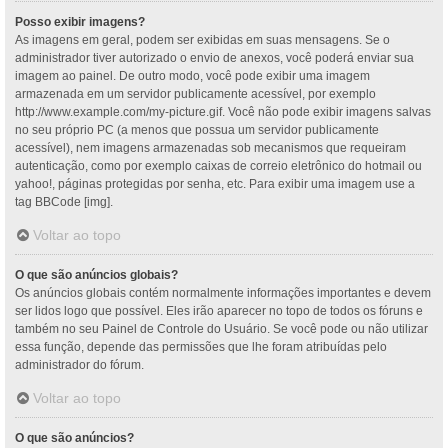
Posso exibir imagens?
As imagens em geral, podem ser exibidas em suas mensagens. Se o
administrador tiver autorizado o envio de anexos, você poderá enviar sua
imagem ao painel. De outro modo, você pode exibir uma imagem
armazenada em um servidor publicamente acessível, por exemplo
http://www.example.com/my-picture.gif. Você não pode exibir imagens salvas
no seu próprio PC (a menos que possua um servidor publicamente
acessível), nem imagens armazenadas sob mecanismos que requeiram
autenticação, como por exemplo caixas de correio eletrônico do hotmail ou
yahoo!, páginas protegidas por senha, etc. Para exibir uma imagem use a
tag BBCode [img].
Voltar ao topo
O que são anúncios globais?
Os anúncios globais contém normalmente informações importantes e devem
ser lidos logo que possível. Eles irão aparecer no topo de todos os fóruns e
também no seu Painel de Controle do Usuário. Se você pode ou não utilizar
essa função, depende das permissões que lhe foram atribuídas pelo
administrador do fórum.
Voltar ao topo
O que são anúncios?