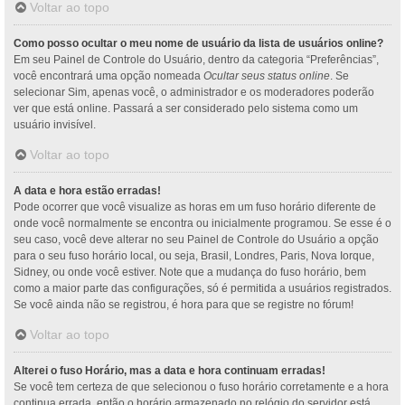
Voltar ao topo
Como posso ocultar o meu nome de usuário da lista de usuários online?
Em seu Painel de Controle do Usuário, dentro da categoria “Preferências”,
você encontrará uma opção nomeada
Ocultar seus status online
. Se
selecionar Sim, apenas você, o administrador e os moderadores poderão
ver que está online. Passará a ser considerado pelo sistema como um
usuário invisível.
Voltar ao topo
A data e hora estão erradas!
Pode ocorrer que você visualize as horas em um fuso horário diferente de
onde você normalmente se encontra ou inicialmente programou. Se esse é o
seu caso, você deve alterar no seu Painel de Controle do Usuário a opção
para o seu fuso horário local, ou seja, Brasil, Londres, Paris, Nova Iorque,
Sidney, ou onde você estiver. Note que a mudança do fuso horário, bem
como a maior parte das configurações, só é permitida a usuários registrados.
Se você ainda não se registrou, é hora para que se registre no fórum!
Voltar ao topo
Alterei o fuso Horário, mas a data e hora continuam erradas!
Se você tem certeza de que selecionou o fuso horário corretamente e a hora
continua errada, então o horário armazenado no relógio do servidor está