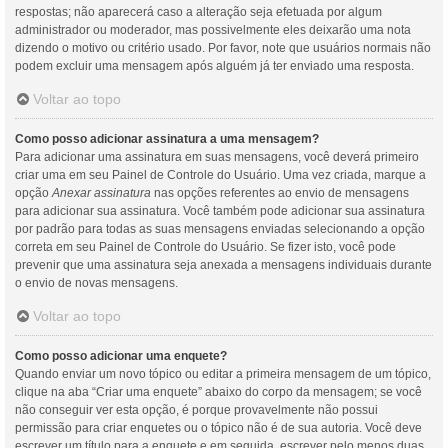
respostas; não aparecerá caso a alteração seja efetuada por algum
administrador ou moderador, mas possivelmente eles deixarão uma nota
dizendo o motivo ou critério usado. Por favor, note que usuários normais não
podem excluir uma mensagem após alguém já ter enviado uma resposta.
Voltar ao topo
Como posso adicionar assinatura a uma mensagem?
Para adicionar uma assinatura em suas mensagens, você deverá primeiro
criar uma em seu Painel de Controle do Usuário. Uma vez criada, marque a
opção
Anexar assinatura
nas opções referentes ao envio de mensagens
para adicionar sua assinatura. Você também pode adicionar sua assinatura
por padrão para todas as suas mensagens enviadas selecionando a opção
correta em seu Painel de Controle do Usuário. Se fizer isto, você pode
prevenir que uma assinatura seja anexada a mensagens individuais durante
o envio de novas mensagens.
Voltar ao topo
Como posso adicionar uma enquete?
Quando enviar um novo tópico ou editar a primeira mensagem de um tópico,
clique na aba “Criar uma enquete” abaixo do corpo da mensagem; se você
não conseguir ver esta opção, é porque provavelmente não possui
permissão para criar enquetes ou o tópico não é de sua autoria. Você deve
escrever um título para a enquete e em seguida, escrever pelo menos duas