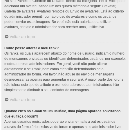
No seu Painel de Controle do Usuário, dentro da categoria “Perfil” você pode
adicionar um avatar usando um dos quatro métodos a seguir: Gravatar,
Galeria de avatares, Avatares remotos ou Envio de avatares. Está ao critério
do administrador permitir ou não o uso de avatares e como os usuários
podem enviar estas imagens. Se você não está autorizado a utilizar
avatares, contate o administrador para receber uma justificativa.
Voltar ao topo
Como posso alterar o meu rank?
Os ranks, os quais aparecem abaixo do nome de usuário, indicam o número
de mensagens enviadas ou identificam determinados usuários, por exemplo:
moderadores e administradores. Em geral, você não pode alterar
diretamente o seu rank, bem como eles são determinados pelo
administrador do fórum. Por favor, não abuse do envio de mensagens
desnecessárias apenas para aumentar o seu rank. A maior parte dos fóruns
não tolera este tipo de atitude e os moderadores ou administradores irão
simplesmente diminuir o seu contador de mensagens.
Voltar ao topo
Quando clico no e-mail de um usuário, uma página aparece solicitando
que eu faça o login?!
Apenas usuários registrados poderão enviar e-mails a outros usuários
através do formulário exclusivo do fórum e apenas se o administrador tiver