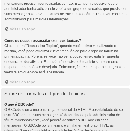
mensagens precisem ser revisadas ou não. E também é possível que o
administrador tenha adicionado você a um grupo de usuários que precise ter
suas mensagens aprovadas antes de enviá-las ao fórum. Por favor, contate o
administrador para maiores informações.
Voltar ao topo
Como eu posso ressuscitar os meus tópicos?
Clicando em “Ressuscitar Tópico”, quando você estiver visualizando o
mesmo, você pode atualizar e levantar o tópico para o topo do fórum na
primeira página. Porém, se você não ver a opção, então esta ferramenta
encontra-se desativada. E também é possível efetuar isto simplesmente
respondendo ao tópico desejado. Entretanto, fique atento para as regras do
website em que você está acessando.
Voltar ao topo
Sobre os Formatos e Tipos de Tópicos
O que é BBCode?
O BBCode é uma implementação especial do HTML. A possibilidade de se
usar BBCode nas suas mensagens é determinada pelo administrador do
fórum. Adicionalmente, você poderá desativar o BBCode em cada
mensagem. O BBCode por si mesmo é similar em estilo ao HTML, as
etiquetas (tags) são incluídas em colchetes [ e ] ao invés de < e >,