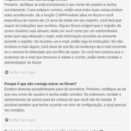
Primeiro, verifique se está escrevendo o seu nome de usuário e senha
corretamente. Caso estejam corretos, então uma entre duas coisas podem
estar acontecendo. Se a função COPPA estiver ativa no fórum e você
especificou ter menos de 13 anos de idade em seu registro, você terá que
seguir às instruções que recebeu. Alguns fóruns exigem que o registro de
novos usuários seja ativado, tanto por você como por um administrador,
antes que seja efetuado o login; está informação encontra-se presente
durante o registro. Se recebeu um e-mail, então siga às instruções. Se não
recebeu e-mail algum, você deve ter escrito um endereço de e-mail incorreto
ou o mesmo foi detectado por um filtro de spam. Se você tem certeza que o
endereço de e-mail que forneceu é válido e correto, então tente contatar o
administrador do fórum.
Voltar ao topo
Porque é que não consigo entrar no fórum?
Existem diversas possibilidades para tal acontecer. Primeiro, certifique-se de
que seu nome de usuário e senha estão corretos. Se estiverem, contate o
administrador do painel para ter certeza de que você não foi banido. É
possível também que tenha ocorrido um erro de configuração, o qual precise
ser corrigido.
Voltar ao topo