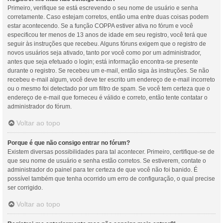
Primeiro, verifique se está escrevendo o seu nome de usuário e senha
corretamente. Caso estejam corretos, então uma entre duas coisas podem
estar acontecendo. Se a função COPPA estiver ativa no fórum e você
especificou ter menos de 13 anos de idade em seu registro, você terá que
seguir às instruções que recebeu. Alguns fóruns exigem que o registro de
novos usuários seja ativado, tanto por você como por um administrador,
antes que seja efetuado o login; está informação encontra-se presente
durante o registro. Se recebeu um e-mail, então siga às instruções. Se não
recebeu e-mail algum, você deve ter escrito um endereço de e-mail incorreto
ou o mesmo foi detectado por um filtro de spam. Se você tem certeza que o
endereço de e-mail que forneceu é válido e correto, então tente contatar o
administrador do fórum.
Voltar ao topo
Porque é que não consigo entrar no fórum?
Existem diversas possibilidades para tal acontecer. Primeiro, certifique-se de
que seu nome de usuário e senha estão corretos. Se estiverem, contate o
administrador do painel para ter certeza de que você não foi banido. É
possível também que tenha ocorrido um erro de configuração, o qual precise
ser corrigido.
Voltar ao topo