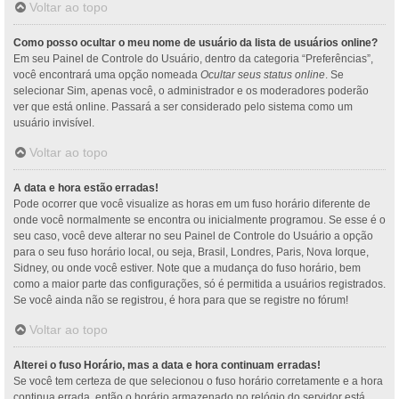
Voltar ao topo
Como posso ocultar o meu nome de usuário da lista de usuários online?
Em seu Painel de Controle do Usuário, dentro da categoria “Preferências”,
você encontrará uma opção nomeada
Ocultar seus status online
. Se
selecionar Sim, apenas você, o administrador e os moderadores poderão
ver que está online. Passará a ser considerado pelo sistema como um
usuário invisível.
Voltar ao topo
A data e hora estão erradas!
Pode ocorrer que você visualize as horas em um fuso horário diferente de
onde você normalmente se encontra ou inicialmente programou. Se esse é o
seu caso, você deve alterar no seu Painel de Controle do Usuário a opção
para o seu fuso horário local, ou seja, Brasil, Londres, Paris, Nova Iorque,
Sidney, ou onde você estiver. Note que a mudança do fuso horário, bem
como a maior parte das configurações, só é permitida a usuários registrados.
Se você ainda não se registrou, é hora para que se registre no fórum!
Voltar ao topo
Alterei o fuso Horário, mas a data e hora continuam erradas!
Se você tem certeza de que selecionou o fuso horário corretamente e a hora
continua errada, então o horário armazenado no relógio do servidor está