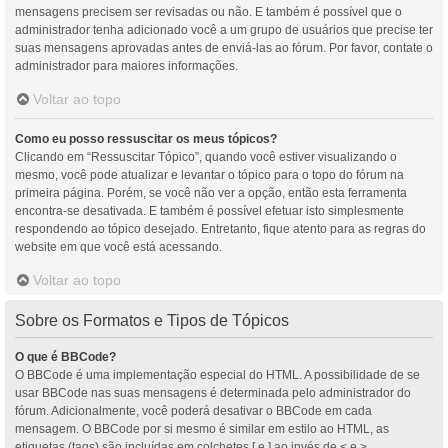
mensagens precisem ser revisadas ou não. E também é possível que o
administrador tenha adicionado você a um grupo de usuários que precise ter
suas mensagens aprovadas antes de enviá-las ao fórum. Por favor, contate o
administrador para maiores informações.
Voltar ao topo
Como eu posso ressuscitar os meus tópicos?
Clicando em “Ressuscitar Tópico”, quando você estiver visualizando o
mesmo, você pode atualizar e levantar o tópico para o topo do fórum na
primeira página. Porém, se você não ver a opção, então esta ferramenta
encontra-se desativada. E também é possível efetuar isto simplesmente
respondendo ao tópico desejado. Entretanto, fique atento para as regras do
website em que você está acessando.
Voltar ao topo
Sobre os Formatos e Tipos de Tópicos
O que é BBCode?
O BBCode é uma implementação especial do HTML. A possibilidade de se
usar BBCode nas suas mensagens é determinada pelo administrador do
fórum. Adicionalmente, você poderá desativar o BBCode em cada
mensagem. O BBCode por si mesmo é similar em estilo ao HTML, as
etiquetas (tags) são incluídas em colchetes [ e ] ao invés de < e >,