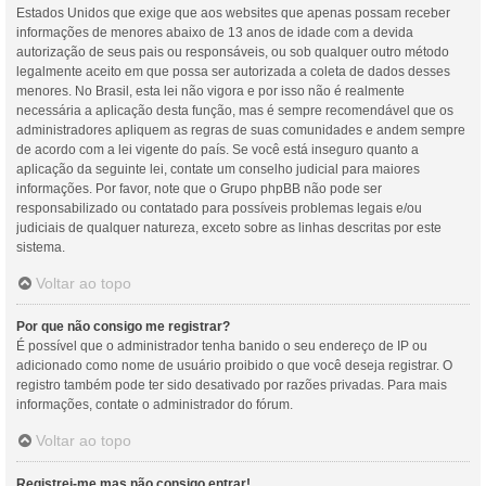
Estados Unidos que exige que aos websites que apenas possam receber
informações de menores abaixo de 13 anos de idade com a devida
autorização de seus pais ou responsáveis, ou sob qualquer outro método
legalmente aceito em que possa ser autorizada a coleta de dados desses
menores. No Brasil, esta lei não vigora e por isso não é realmente
necessária a aplicação desta função, mas é sempre recomendável que os
administradores apliquem as regras de suas comunidades e andem sempre
de acordo com a lei vigente do país. Se você está inseguro quanto a
aplicação da seguinte lei, contate um conselho judicial para maiores
informações. Por favor, note que o Grupo phpBB não pode ser
responsabilizado ou contatado para possíveis problemas legais e/ou
judiciais de qualquer natureza, exceto sobre as linhas descritas por este
sistema.
Voltar ao topo
Por que não consigo me registrar?
É possível que o administrador tenha banido o seu endereço de IP ou
adicionado como nome de usuário proibido o que você deseja registrar. O
registro também pode ter sido desativado por razões privadas. Para mais
informações, contate o administrador do fórum.
Voltar ao topo
Registrei-me mas não consigo entrar!