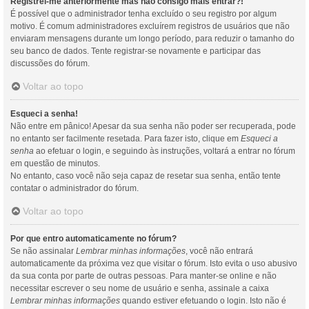
Registrei-me anteriormente mas não consigo mais entrar?!
É possível que o administrador tenha excluído o seu registro por algum
motivo. É comum administradores excluírem registros de usuários que não
enviaram mensagens durante um longo período, para reduzir o tamanho do
seu banco de dados. Tente registrar-se novamente e participar das
discussões do fórum.
Voltar ao topo
Esqueci a senha!
Não entre em pânico! Apesar da sua senha não poder ser recuperada, pode
no entanto ser facilmente resetada. Para fazer isto, clique em
Esqueci a
senha
ao efetuar o login, e seguindo às instruções, voltará a entrar no fórum
em questão de minutos.
No entanto, caso você não seja capaz de resetar sua senha, então tente
contatar o administrador do fórum.
Voltar ao topo
Por que entro automaticamente no fórum?
Se não assinalar
Lembrar minhas informações
, você não entrará
automaticamente da próxima vez que visitar o fórum. Isto evita o uso abusivo
da sua conta por parte de outras pessoas. Para manter-se online e não
necessitar escrever o seu nome de usuário e senha, assinale a caixa
Lembrar minhas informações
quando estiver efetuando o login. Isto não é