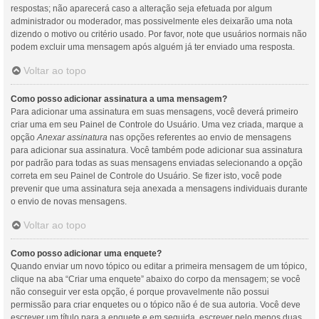
respostas; não aparecerá caso a alteração seja efetuada por algum
administrador ou moderador, mas possivelmente eles deixarão uma nota
dizendo o motivo ou critério usado. Por favor, note que usuários normais não
podem excluir uma mensagem após alguém já ter enviado uma resposta.
Voltar ao topo
Como posso adicionar assinatura a uma mensagem?
Para adicionar uma assinatura em suas mensagens, você deverá primeiro
criar uma em seu Painel de Controle do Usuário. Uma vez criada, marque a
opção
Anexar assinatura
nas opções referentes ao envio de mensagens
para adicionar sua assinatura. Você também pode adicionar sua assinatura
por padrão para todas as suas mensagens enviadas selecionando a opção
correta em seu Painel de Controle do Usuário. Se fizer isto, você pode
prevenir que uma assinatura seja anexada a mensagens individuais durante
o envio de novas mensagens.
Voltar ao topo
Como posso adicionar uma enquete?
Quando enviar um novo tópico ou editar a primeira mensagem de um tópico,
clique na aba “Criar uma enquete” abaixo do corpo da mensagem; se você
não conseguir ver esta opção, é porque provavelmente não possui
permissão para criar enquetes ou o tópico não é de sua autoria. Você deve
escrever um título para a enquete e em seguida, escrever pelo menos duas