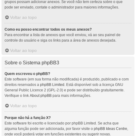
grupos possam adicionar anexos. Se você não tem certeza sobre o que
pode ser enviado, contate o administrador para maiores informações.
Voltar ao topo
Como eu posso encontrar todos os meus anexos?
Para encontrar a lista de anexos que você enviou, vá ao seu painel de
controle do usuário e siga os links para a área de anexos desejada.
Voltar ao topo
Sobre o Sistema phpBB3
Quem escreveu o phpBB?
Este software (em sua forma não modificada) é produzido, publicado e com
direitos reservados a
phpBB Limited
. Está disponível sob a licença GNU
General Public Licence 2 (GPL-2.0) e pode ser distribuído gratuitamente.
Verifique o link
About phpBB
para mais informações.
Voltar ao topo
Porque não há a função X?
Este software foi escrito e licenciado por phpBB Limited. Se acha que
alguma função pode ser adicionada, por favor visite o
phpBB Ideas Centre
,
onde você poderá votar em funcões existentes ou sugerir novas.