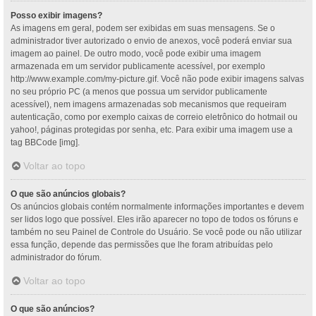
Posso exibir imagens?
As imagens em geral, podem ser exibidas em suas mensagens. Se o
administrador tiver autorizado o envio de anexos, você poderá enviar sua
imagem ao painel. De outro modo, você pode exibir uma imagem
armazenada em um servidor publicamente acessível, por exemplo
http://www.example.com/my-picture.gif. Você não pode exibir imagens salvas
no seu próprio PC (a menos que possua um servidor publicamente
acessível), nem imagens armazenadas sob mecanismos que requeiram
autenticação, como por exemplo caixas de correio eletrônico do hotmail ou
yahoo!, páginas protegidas por senha, etc. Para exibir uma imagem use a
tag BBCode [img].
Voltar ao topo
O que são anúncios globais?
Os anúncios globais contém normalmente informações importantes e devem
ser lidos logo que possível. Eles irão aparecer no topo de todos os fóruns e
também no seu Painel de Controle do Usuário. Se você pode ou não utilizar
essa função, depende das permissões que lhe foram atribuídas pelo
administrador do fórum.
Voltar ao topo
O que são anúncios?