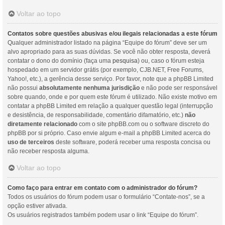
Voltar ao topo
Contatos sobre questões abusivas e/ou ilegais relacionadas a este fórum
Qualquer administrador listado na página “Equipe do fórum” deve ser um
alvo apropriado para as suas dúvidas. Se você não obter resposta, deverá
contatar o dono do domínio (faça uma
pesquisa
) ou, caso o fórum esteja
hospedado em um servidor grátis (por exemplo, CJB.NET, Free Forums,
Yahoo!, etc.), a gerência desse serviço. Por favor, note que a phpBB Limited
não possui
absolutamente nenhuma jurisdição
e não pode ser responsável
sobre quando, onde e por quem este fórum é utilizado. Não existe motivo em
contatar a phpBB Limited em relação a qualquer questão legal (interrupção
e desistência, de responsabilidade, comentário difamatório, etc.)
não
diretamente relacionado
com o site phpBB.com ou o software discreto do
phpBB por si próprio. Caso envie algum e-mail a phpBB Limited acerca do
uso de terceiros
deste software, poderá receber uma resposta concisa ou
não receber resposta alguma.
Voltar ao topo
Como faço para entrar em contato com o administrador do fórum?
Todos os usuários do fórum podem usar o formulário “Contate-nos”, se a
opção estiver ativada.
Os usuários registrados também podem usar o link “Equipe do fórum”.