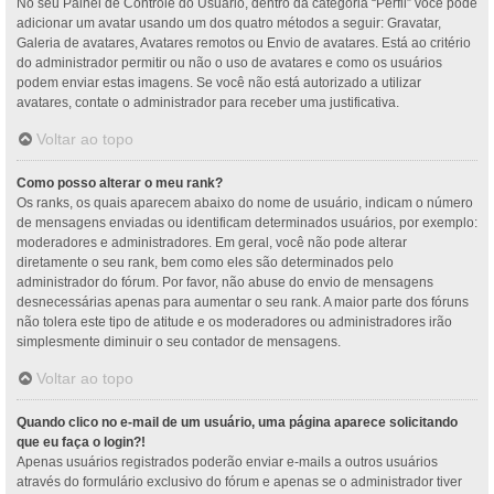
No seu Painel de Controle do Usuário, dentro da categoria “Perfil” você pode
adicionar um avatar usando um dos quatro métodos a seguir: Gravatar,
Galeria de avatares, Avatares remotos ou Envio de avatares. Está ao critério
do administrador permitir ou não o uso de avatares e como os usuários
podem enviar estas imagens. Se você não está autorizado a utilizar
avatares, contate o administrador para receber uma justificativa.
Voltar ao topo
Como posso alterar o meu rank?
Os ranks, os quais aparecem abaixo do nome de usuário, indicam o número
de mensagens enviadas ou identificam determinados usuários, por exemplo:
moderadores e administradores. Em geral, você não pode alterar
diretamente o seu rank, bem como eles são determinados pelo
administrador do fórum. Por favor, não abuse do envio de mensagens
desnecessárias apenas para aumentar o seu rank. A maior parte dos fóruns
não tolera este tipo de atitude e os moderadores ou administradores irão
simplesmente diminuir o seu contador de mensagens.
Voltar ao topo
Quando clico no e-mail de um usuário, uma página aparece solicitando
que eu faça o login?!
Apenas usuários registrados poderão enviar e-mails a outros usuários
através do formulário exclusivo do fórum e apenas se o administrador tiver