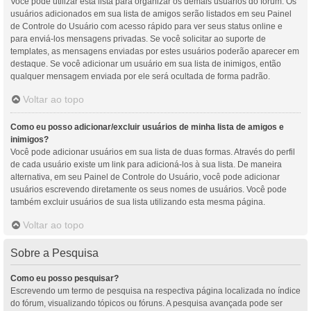
Você pode utilizar esta lista para organizar os demais usuários do fórum. Os
usuários adicionados em sua lista de amigos serão listados em seu Painel
de Controle do Usuário com acesso rápido para ver seus status online e
para enviá-los mensagens privadas. Se você solicitar ao suporte de
templates, as mensagens enviadas por estes usuários poderão aparecer em
destaque. Se você adicionar um usuário em sua lista de inimigos, então
qualquer mensagem enviada por ele será ocultada de forma padrão.
Voltar ao topo
Como eu posso adicionar/excluir usuários de minha lista de amigos e
inimigos?
Você pode adicionar usuários em sua lista de duas formas. Através do perfil
de cada usuário existe um link para adicioná-los à sua lista. De maneira
alternativa, em seu Painel de Controle do Usuário, você pode adicionar
usuários escrevendo diretamente os seus nomes de usuários. Você pode
também excluir usuários de sua lista utilizando esta mesma página.
Voltar ao topo
Sobre a Pesquisa
Como eu posso pesquisar?
Escrevendo um termo de pesquisa na respectiva página localizada no índice
do fórum, visualizando tópicos ou fóruns. A pesquisa avançada pode ser