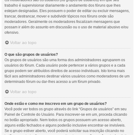
Os moderadores são os usuários (ou grupos de usuários) em que seu
trabalho é supervisionar diariamente o andamento dos fóruns que lhes
estejam designadas. Eles possuem o poder de editar ou excluir mensagens,
trancar, destrancar, mover e subdividir tópicos nos fóruns onde são
moderadores. Geralmente os moderadores fiscalizam mensagens que
possam ir além do assunto em discussão ou o uso de material abusivo e/ou
ofensivo.
Voltar ao topo
O que são grupos de usuários?
Os grupos de usuários são uma forma dos administradores agruparem os
usuários do fórum. Cada usuário pode pertencer a vários grupos e a cada
grupo podem ser atribuídos direitos de acesso individuais. Isto torna mais
fácil aos administradores destinar vários usuários como moderadores de um
determinado fórum ou dar-lhes acesso a um fórum privado.
Voltar ao topo
Onde estão e como me inscrevo em um grupo de usuários?
Você pode ver todos os grupo através do link “Grupos de usuários” em seu
Painel de Controle do Usuário. Para inscrever-se em um, proceda clicando
no botão apropriado. Nem todos os grupos possuem um acesso aberto,
alguns estão fechados e alguns poderão inclusive encontrar-se invisíveis.
Se o grupo estiver aberto, você poderá solicitar sua inscrição clicando no