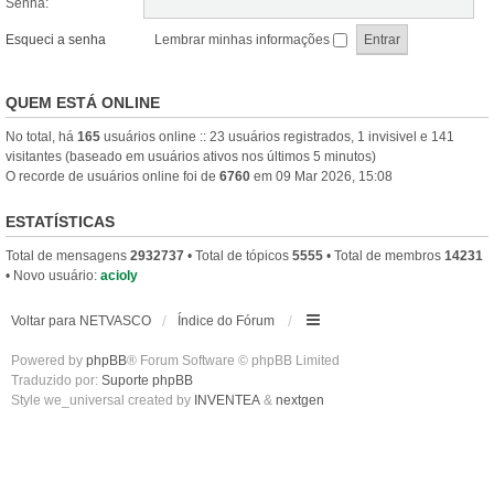
Senha:
Esqueci a senha
Lembrar minhas informações
QUEM ESTÁ ONLINE
No total, há
165
usuários online :: 23 usuários registrados, 1 invisivel e 141
visitantes (baseado em usuários ativos nos últimos 5 minutos)
O recorde de usuários online foi de
6760
em 09 Mar 2026, 15:08
ESTATÍSTICAS
Total de mensagens
2932737
• Total de tópicos
5555
• Total de membros
14231
• Novo usuário:
acioly
Voltar para NETVASCO
Índice do Fórum
Powered by
phpBB
® Forum Software © phpBB Limited
Traduzido por:
Suporte phpBB
Style we_universal created by
INVENTEA
&
nextgen